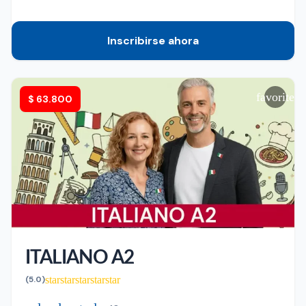
Inscribirse ahora
favorite
$
63.800
ITALIANO A2
star
star
star
star
star
(5.0)