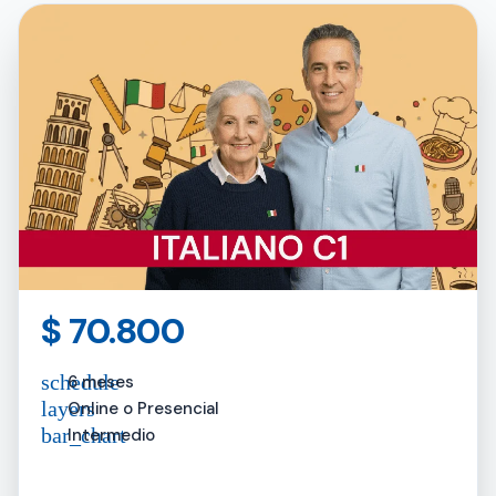
$
70.800
schedule
6 meses
layers
Online o Presencial
bar_chart
Intermedio