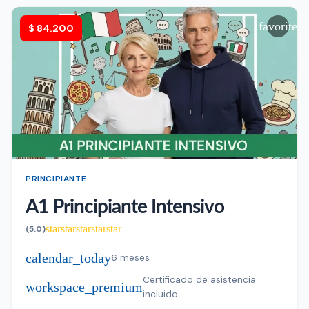
favorite
$
84.200
PRINCIPIANTE
A1 Principiante Intensivo
star
star
star
star
star
(5.0)
calendar_today
6 meses
Certificado de asistencia
workspace_premium
incluido