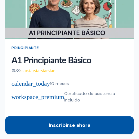
PRINCIPIANTE
A1 Principiante Básico
star
star
star
star
star
(5.0)
calendar_today
10 meses
Certificado de asistencia
workspace_premium
incluido
Inscribirse ahora