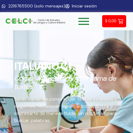
2216765500 (solo mensajes)
Iniciar sesión
$
0,00
ITALIANO C1
Comprender una amplia gama de
textos
Serás capaz de comprender textos extensos y
exigentes, reconocer significados implícitos y
expresarte de manera fluida, sin dificultad para
buscar palabras.