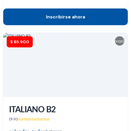
Inscribirse ahora
favorite
$
65.900
ITALIANO B2
star
star
star
star
star
(5.0)