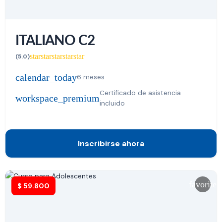
ITALIANO C2
star
star
star
star
star
(5.0)
calendar_today
6 meses
Certificado de asistencia
workspace_premium
incluido
Inscribirse ahora
favorite
$
59.800