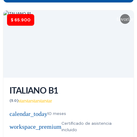
favorite
$
65.900
ITALIANO B1
star
star
star
star
star
(5.0)
calendar_today
10 meses
Certificado de asistencia
workspace_premium
incluido