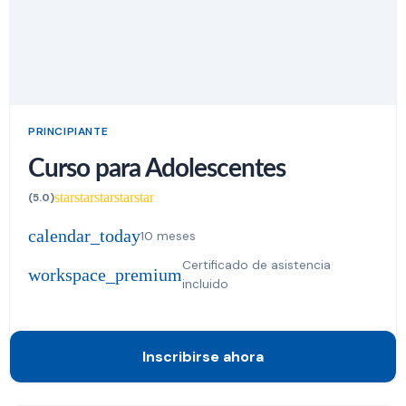
PRINCIPIANTE
Curso para Adolescentes
star
star
star
star
star
(5.0)
calendar_today
10 meses
Certificado de asistencia
workspace_premium
incluido
Inscribirse ahora