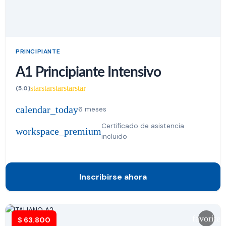
PRINCIPIANTE
A1 Principiante Intensivo
star
star
star
star
star
(5.0)
calendar_today
6 meses
Certificado de asistencia
workspace_premium
incluido
Inscribirse ahora
favorite
$
63.800