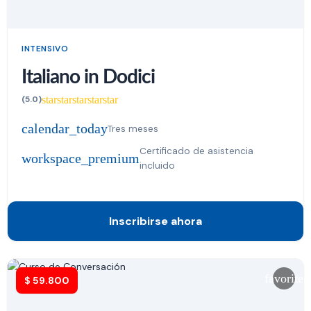
INTENSIVO
Italiano in Dodici
star
star
star
star
star
(5.0)
calendar_today
Tres meses
Certificado de asistencia
workspace_premium
incluido
Inscribirse ahora
favorite
$
59.800