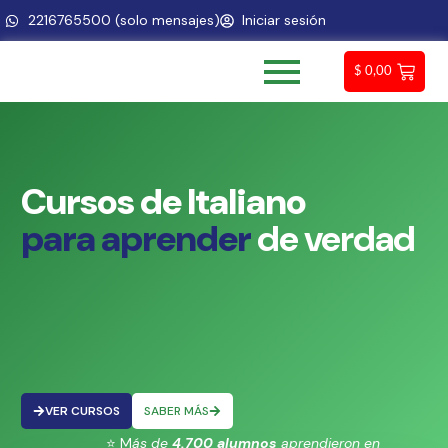
2216765500 (solo mensajes)
Iniciar sesión
$
0,00
Cursos
de
Italiano
p
a
r
a
a
p
r
e
n
d
e
r
de
verdad
VER CURSOS
SABER MÁS
⭐ M
ás de
4.700 alumnos
aprendieron en