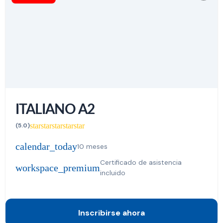
ITALIANO A2
star
star
star
star
star
(5.0)
calendar_today
10 meses
Certificado de asistencia
workspace_premium
incluido
Inscribirse ahora