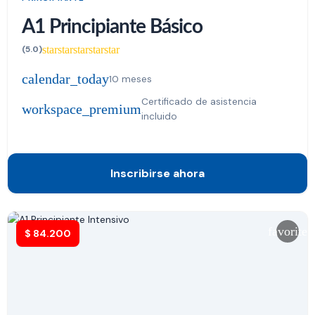
A1 Principiante Básico
star
star
star
star
star
(5.0)
calendar_today
10 meses
Certificado de asistencia
workspace_premium
incluido
Inscribirse ahora
favorite
$
84.200