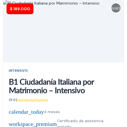
favorite
$
189.000
INTENSIVO
B1 Ciudadanía Italiana por
Matrimonio – Intensivo
star
star
star
star
star
(5.0)
calendar_today
4 meses
Certificado de asistencia
workspace_premium
incluido