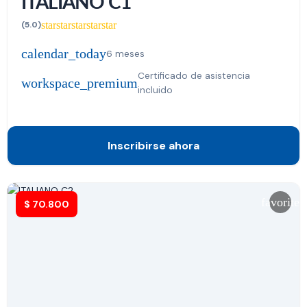
ITALIANO C1
star
star
star
star
star
(5.0)
calendar_today
6 meses
Certificado de asistencia
workspace_premium
incluido
Inscribirse ahora
favorite
$
70.800