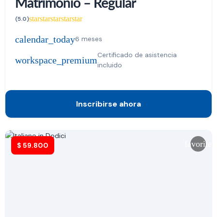
Matrimonio – Regular
star
star
star
star
star
(5.0)
calendar_today
6 meses
Certificado de asistencia
workspace_premium
incluido
Inscribirse ahora
favorite
$
59.800