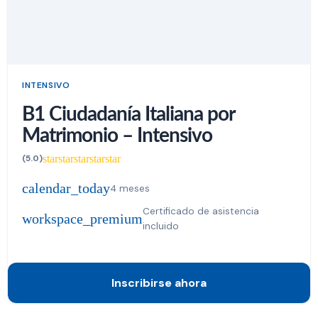
INTENSIVO
B1 Ciudadanía Italiana por
Matrimonio – Intensivo
star
star
star
star
star
(5.0)
calendar_today
4 meses
Certificado de asistencia
workspace_premium
incluido
Inscribirse ahora