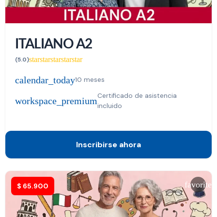
ITALIANO A2
star
star
star
star
star
(5.0)
calendar_today
10 meses
Certificado de asistencia
workspace_premium
incluido
Inscribirse ahora
favorite
$
65.900