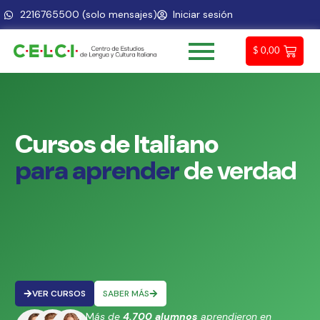
2216765500 (solo mensajes)
Iniciar sesión
$
0,00
Cursos
de
Italiano
p
a
r
a
a
p
r
e
n
d
e
r
de
verdad
VER CURSOS
SABER MÁS
⭐ M
ás de
4.700 alumnos
aprendieron en