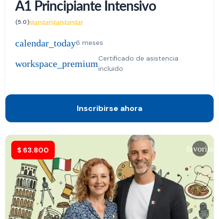
A1 Principiante Intensivo
star
star
star
star
star
(5.0)
calendar_today
6 meses
Certificado de asistencia
workspace_premium
incluido
Inscribirse ahora
favorite
$
63.800