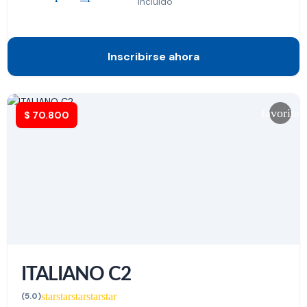
incluido
Inscribirse ahora
favorite
$
70.800
ITALIANO C2
star
star
star
star
star
(5.0)