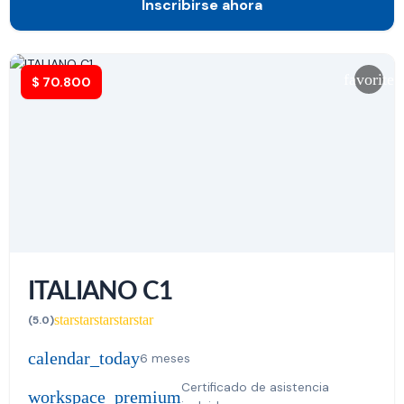
Inscribirse ahora
favorite
$
70.800
ITALIANO C1
star
star
star
star
star
(5.0)
calendar_today
6 meses
Certificado de asistencia
workspace_premium