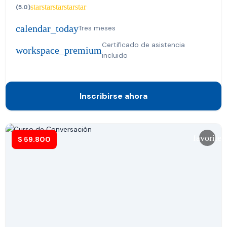
star
star
star
star
star
(5.0)
calendar_today
Tres meses
Certificado de asistencia
workspace_premium
incluido
Inscribirse ahora
favorite
$
59.800