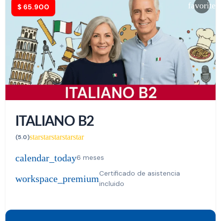
favorite
$
65.900
ITALIANO B2
star
star
star
star
star
(5.0)
calendar_today
6 meses
Certificado de asistencia
workspace_premium
incluido