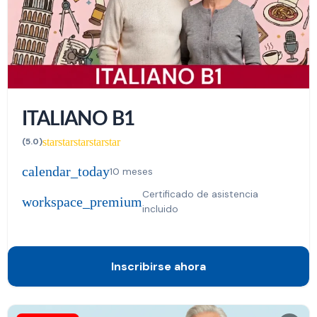
ITALIANO B1
star
star
star
star
star
(5.0)
calendar_today
10 meses
Certificado de asistencia
workspace_premium
incluido
Inscribirse ahora