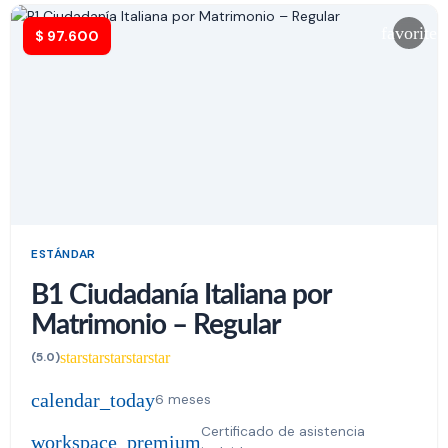
favorite
$
97.600
ESTÁNDAR
B1 Ciudadanía Italiana por
Matrimonio – Regular
star
star
star
star
star
(5.0)
calendar_today
6 meses
Certificado de asistencia
workspace_premium