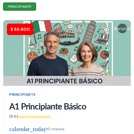
PRINCIPIANTE
favorite
$
59.800
PRINCIPIANTE
A1 Principiante Básico
star
star
star
star
star
(5.0)
calendar_today
10 meses