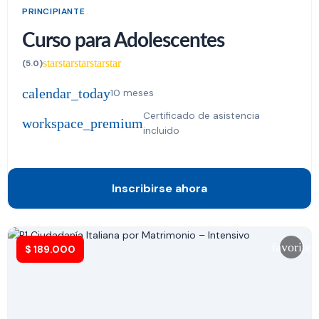
PRINCIPIANTE
Curso para Adolescentes
star
star
star
star
star
(5.0)
calendar_today
10 meses
Certificado de asistencia
workspace_premium
incluido
Inscribirse ahora
favorite
$
189.000