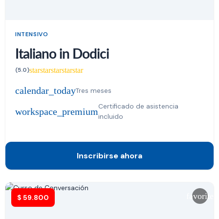
INTENSIVO
Italiano in Dodici
star
star
star
star
star
(5.0)
calendar_today
Tres meses
Certificado de asistencia
workspace_premium
incluido
Inscribirse ahora
favorite
$
59.800