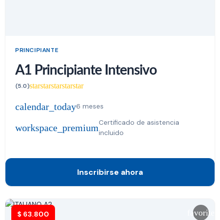
PRINCIPIANTE
A1 Principiante Intensivo
star
star
star
star
star
(5.0)
calendar_today
6 meses
Certificado de asistencia
workspace_premium
incluido
Inscribirse ahora
favorite
$
63.800