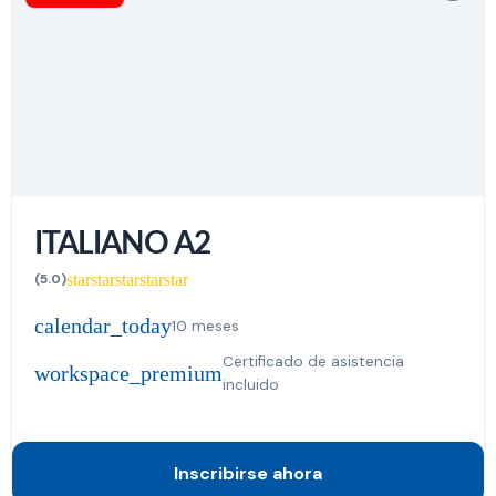
ITALIANO A2
star
star
star
star
star
(5.0)
calendar_today
10 meses
Certificado de asistencia
workspace_premium
incluido
Inscribirse ahora