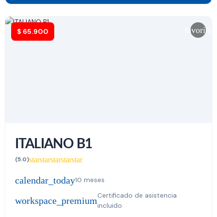
favorite
$
65.900
ITALIANO B1
star
star
star
star
star
(5.0)
calendar_today
10 meses
Certificado de asistencia
workspace_premium
incluido