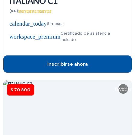
ITALIANO C1
star
star
star
star
star
(5.0)
calendar_today
6 meses
Certificado de asistencia
workspace_premium
incluido
Inscribirse ahora
favorite
$
70.800