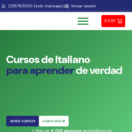
2216765500 (solo mensajes)
Iniciar sesión
$
0,00
Cursos
de
Italiano
p
a
r
a
a
p
r
e
n
d
e
r
de
verdad
VER CURSOS
SABER MÁS
⭐ M
ás de
4.700 alumnos
aprendieron en