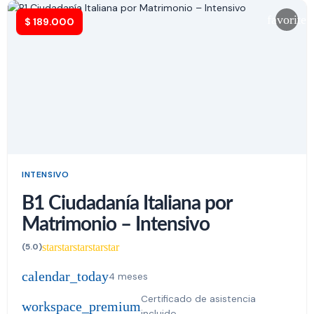
favorite
$
189.000
INTENSIVO
B1 Ciudadanía Italiana por
Matrimonio – Intensivo
star
star
star
star
star
(5.0)
calendar_today
4 meses
Certificado de asistencia
workspace_premium
incluido