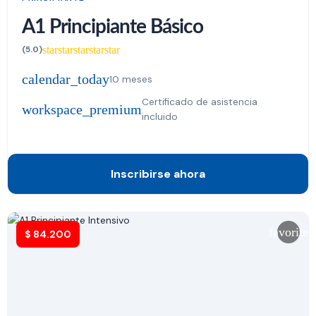
A1 Principiante Básico
star
star
star
star
star
(5.0)
calendar_today
10 meses
Certificado de asistencia
workspace_premium
incluido
Inscribirse ahora
favorite
$
84.200