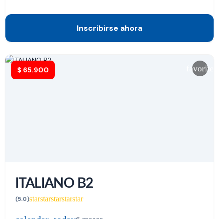
Inscribirse ahora
favorite
$
65.900
ITALIANO B2
star
star
star
star
star
(5.0)