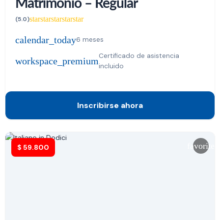
Matrimonio – Regular
star
star
star
star
star
(5.0)
calendar_today
6 meses
Certificado de asistencia
workspace_premium
incluido
Inscribirse ahora
favorite
$
59.800