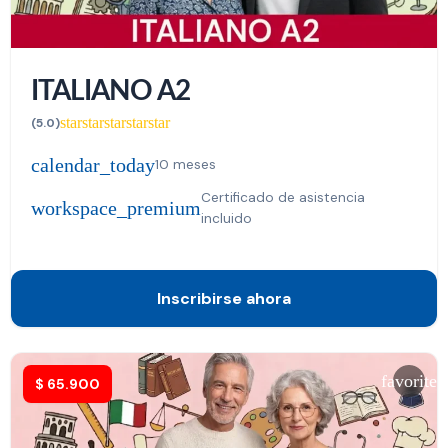
ITALIANO A2
star
star
star
star
star
(5.0)
calendar_today
10 meses
Certificado de asistencia
workspace_premium
incluido
Inscribirse ahora
favorite
$
65.900