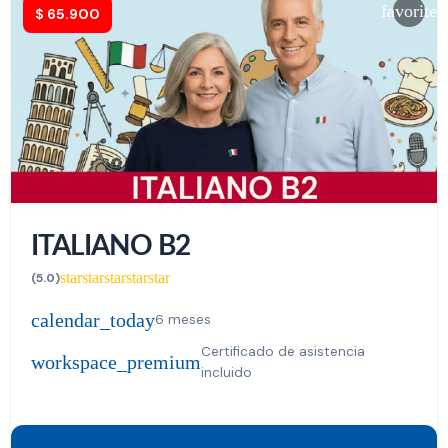
favorite
$
65.900
ITALIANO B2
star
star
star
star
star
(5.0)
calendar_today
6 meses
Certificado de asistencia
workspace_premium
incluido