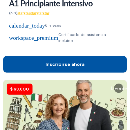
A1 Principiante Intensivo
star
star
star
star
star
(5.0)
calendar_today
6 meses
Certificado de asistencia
workspace_premium
incluido
Inscribirse ahora
favorite
$
63.800