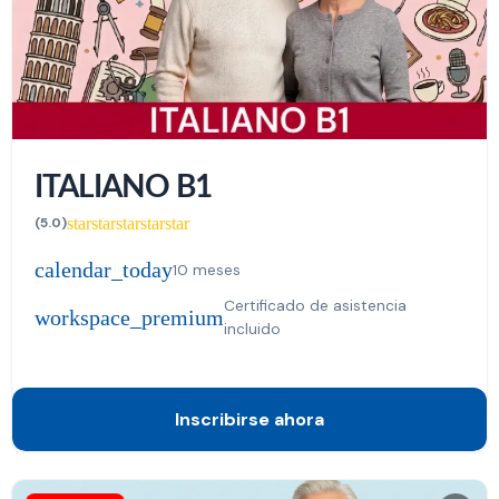
ITALIANO B1
star
star
star
star
star
(5.0)
calendar_today
10 meses
Certificado de asistencia
workspace_premium
incluido
Inscribirse ahora