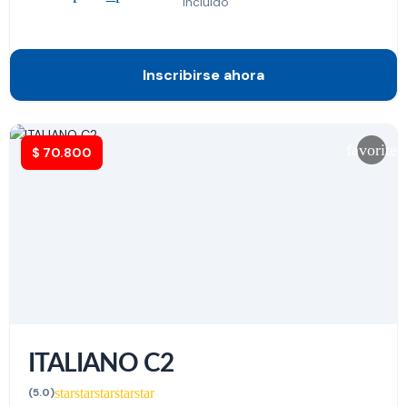
incluido
Inscribirse ahora
favorite
$
70.800
ITALIANO C2
star
star
star
star
star
(5.0)