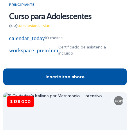
PRINCIPIANTE
Curso para Adolescentes
star
star
star
star
star
(5.0)
calendar_today
10 meses
Certificado de asistencia
workspace_premium
incluido
Inscribirse ahora
favorite
$
189.000