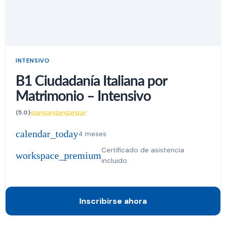
INTENSIVO
B1 Ciudadanía Italiana por
Matrimonio – Intensivo
star
star
star
star
star
(5.0)
calendar_today
4 meses
Certificado de asistencia
workspace_premium
incluido
Inscribirse ahora