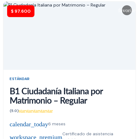
favorite
$
97.600
ESTÁNDAR
B1 Ciudadanía Italiana por
Matrimonio – Regular
star
star
star
star
star
(5.0)
calendar_today
6 meses
Certificado de asistencia
workspace_premium