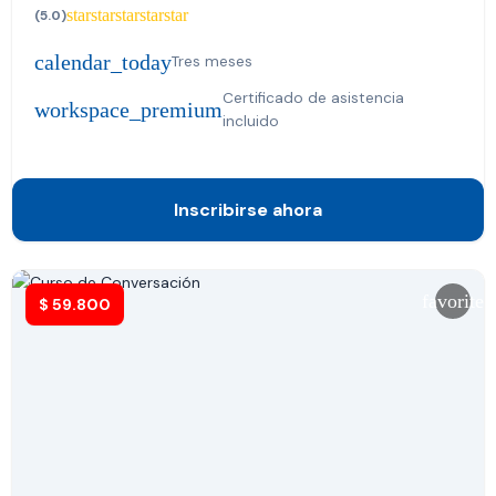
star
star
star
star
star
(5.0)
calendar_today
Tres meses
Certificado de asistencia
workspace_premium
incluido
Inscribirse ahora
favorite
$
59.800