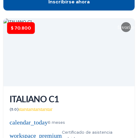
Inscribirse ahora
favorite
$
70.800
ITALIANO C1
star
star
star
star
star
(5.0)
calendar_today
6 meses
Certificado de asistencia
workspace_premium