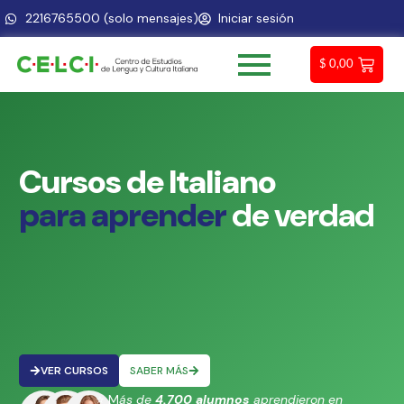
2216765500 (solo mensajes)
Iniciar sesión
$
0,00
Cursos
de
Italiano
p
a
r
a
a
p
r
e
n
d
e
r
de
verdad
VER CURSOS
SABER MÁS
⭐ M
ás de
4.700 alumnos
aprendieron en