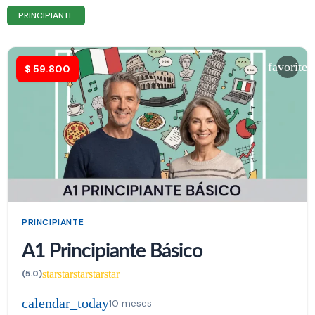
PRINCIPIANTE
favorite
$
59.800
PRINCIPIANTE
A1 Principiante Básico
star
star
star
star
star
(5.0)
calendar_today
10 meses